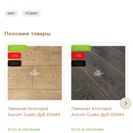
6891
PD6891
Похожие товары
A011325
A011326
- 5%
- 5%
9281
9282
Ламинат Kronopol
Ламинат Kronopol
Aurum Gusto Дуб D3493
Aurum Gusto Дуб D3494
Есть в наличии
Есть в наличии