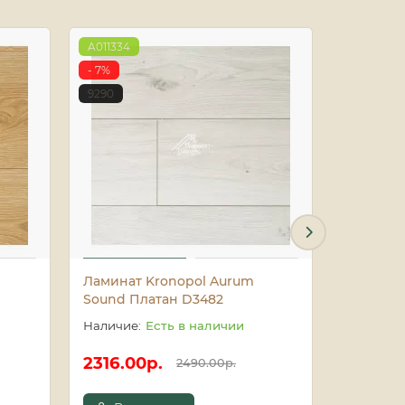
A011334
A011338
- 7%
- 7%
9290
9294
Ламинат Kronopol Aurum
Ламинат 
Sound Платан D3482
Turin (Д
Есть в наличии
2316.00р.
2688.0
2490.00р.