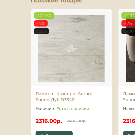
Похожие товары
A011330
A0113
- 7%
- 7%
9286
9288
Ламинат Kronopol Aurum
Лами
Sound Дуб D3346
Soun
Есть в наличии
2316.00р.
2316
2490.00р.