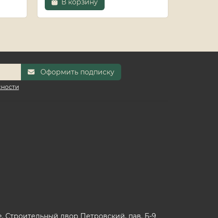
В корзину
В к
Оформить подписку
сности
 Строительный двор Петровский, пав. Б-9