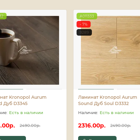
32
A011333
- 7%
9289
нат Kronopol Aurum
Ламинат Kronopol Aurum
d Дуб D3345
Sound Дуб Soul D3332
Есть в наличии
Есть в наличии
.00р.
2316.00р.
2490.00р.
2490.00р.