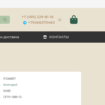
+7 (495) 229-81-16
+79266370463
 и доставка
КОНТАКТЫ
PD6897
Kronopol
9285
1375×188×12