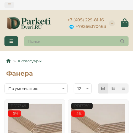
+7 (495) 229-81-16
+79266370463
Аксессуары
Фанера
PD17349
PD17350
- 5%
- 5%