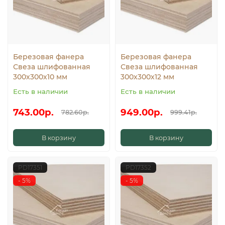
Березовая фанера
Березовая фанера
Свеза шлифованная
Свеза шлифованная
300х300х10 мм
300х300х12 мм
Есть в наличии
Есть в наличии
743.00р.
949.00р.
782.60р.
999.41р.
В корзину
В корзину
PD17351
PD17352
- 5%
- 5%