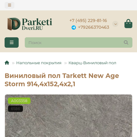
+7 (495) 229-81-16
+79266370463
Напольные покрытия
Кварц-Виниловый пол
Виниловый пол Tarkett New Age
Storm 914,4х152,4х2,1
A003358
6586