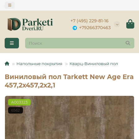
+7 (495) 229-81-16
+79266370463
Напольные покрытия
Кварц-Виниловый пол
Виниловый пол Tarkett New Age Era
457,2х457,2х2,1
A003323
6562