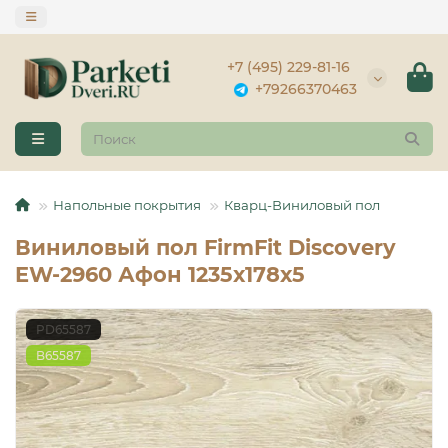
+7 (495) 229-81-16
+79266370463
Напольные покрытия
Кварц-Виниловый пол
Виниловый пол FirmFit Discovery
EW-2960 Афон 1235х178х5
PD65587
B65587