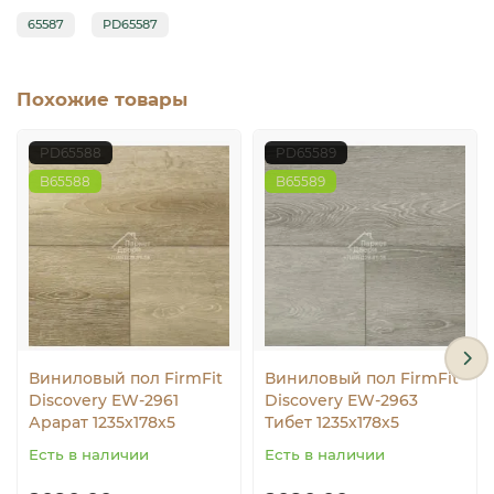
65587
PD65587
Похожие товары
PD65588
PD65589
B65588
B65589
Виниловый пол FirmFit
Виниловый пол FirmFit
Discovery EW-2961
Discovery EW-2963
Арарат 1235х178х5
Тибет 1235х178х5
Есть в наличии
Есть в наличии