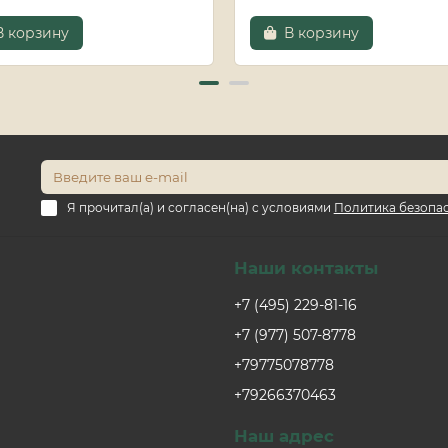
В корзину
В корзину
Я прочитал(а) и согласен(на) с условиями
Политика безопа
Наши контакты
+7 (495) 229-81-16
+7 (977) 507-8778
+79775078778
+79266370463
Наш адрес