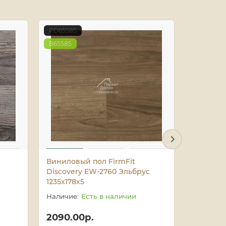
PD65585
PD65586
B65585
B65586
Виниловый пол FirmFit
Винилов
Discovery EW-2760 Эльбрус
Discove
1235х178х5
1235х178
Есть в наличии
2090.00р.
2090.0