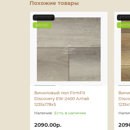
Похожие товары
PD65582
PD65
B65582
B655
Виниловый пол FirmFit
Вини
Discovery EW-2400 Алтай
Disc
1235х178х5
1235х
Есть в наличии
2090.00р.
209