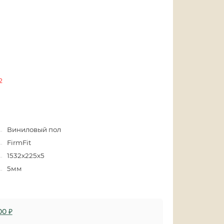
2
Виниловый пол
FirmFit
1532х225х5
5мм
00 ₽