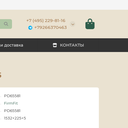
+7 (495) 229-81-16
+79266370463
 и доставка
КОНТАКТЫ
5
PD65581
FirmFit
PD65581
1532×225×5