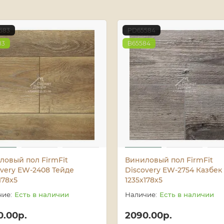
583
PD65584
83
B65584
ловый пол FirmFit
Виниловый пол FirmFit
overy EW-2408 Тейде
Discovery EW-2754 Казбек
178х5
1235х178х5
Есть в наличии
Есть в наличии
0.00р.
2090.00р.