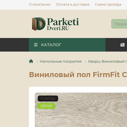
О компании
Оплата и доставка
Схема проезда
КАТАЛОГ
Напольные покрытия
Кварц-Виниловый 
Виниловый пол FirmFit C
PD65581
B65581