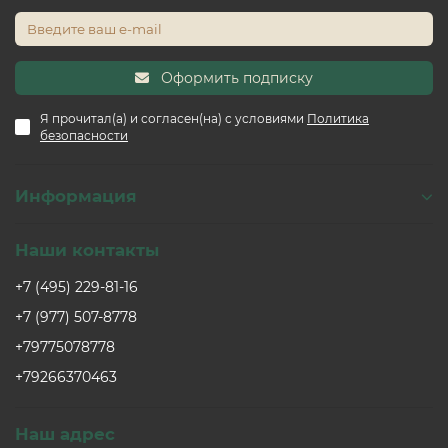
практичное решение для вашего пола. Он привнесет
нотки роскоши в любой интерьер, будь то
классический или современный, и будет радовать вас
своей красотой и безупречным состоянием долгие
Оформить подписку
годы.
Я прочитал(а) и согласен(на) с условиями
Политика
безопасности
Информация
Наши контакты
+7 (495) 229-81-16
+7 (977) 507-8778
+79775078778
+79266370463
Наш адрес