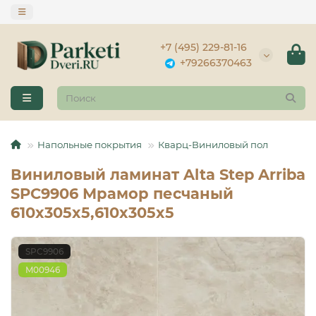
+7 (495) 229-81-16
+79266370463
Напольные покрытия
Кварц-Виниловый пол
Виниловый ламинат Alta Step Arriba
SPC9906 Мрамор песчаный
610x305x5,610x305x5
SPC9906
М00946