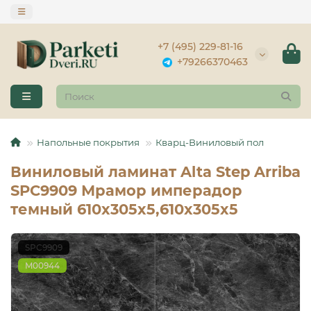
+7 (495) 229-81-16
+79266370463
Напольные покрытия
Кварц-Виниловый пол
Виниловый ламинат Alta Step Arriba
SPC9909 Мрамор имперадор
темный 610x305x5,610x305x5
SPC9909
М00944