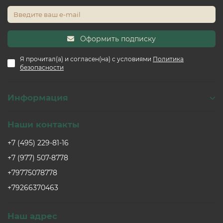
имперадор" SPC9909 – это стильное, надежное и
практичное решение для вашего пола. Он привнесет
нотки роскоши в любой интерьер, будь то
классический или современный, и будет радовать вас
Оформить подписку
своей красотой и безупречным состоянием долгие
годы.
Я прочитал(а) и согласен(на) с условиями
Политика
безопасности
Информация
Наши контакты
+7 (495) 229-81-16
+7 (977) 507-8778
+79775078778
+79266370463
Наш адрес