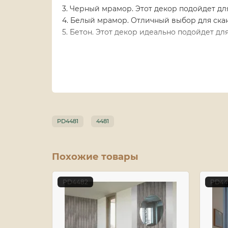
3. Черный мрамор. Этот декор подойдет дл
4. Белый мрамор. Отличный выбор для ска
5. Бетон. Этот декор идеально подойдет д
Это разнообразие оттенков и текстур позв
индивидуальность и уникальность. Укрась
стильный интерьер, который отражает ваш 
PD4481
4481
Похожие товары
PD4482
PD44