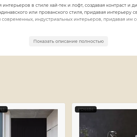
я интерьеров в стиле хай-тек и лофт, создавая контраст и 
ндинавского или прованского стиля, придавая интерьеру с
ля современных, индустриальных интерьеров, придавая им 
оляет выбрать подходящий вариант для любого стиля дизай
те свой дом с помощью коллекции SPC ламината Qvadro от 
Показать описание полностью
вкус и характер.
83
PD4484