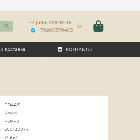
+7 (495) 229-81-16
+79266370463
 и доставка
КОНТАКТЫ
PD4481
Royce
PD4481
600×300×4
14.8 кг