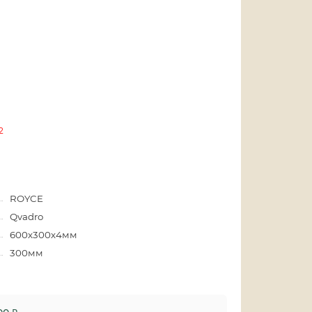
2
ROYCE
Qvadro
600х300х4мм
300мм