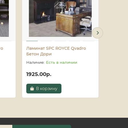
ro
Ламинат SPC ROYCE Qvadro
Ламинат
Бетон Дори
Бетон Д
Есть в наличии
1925.00р.
1925.0
В корзину
В к