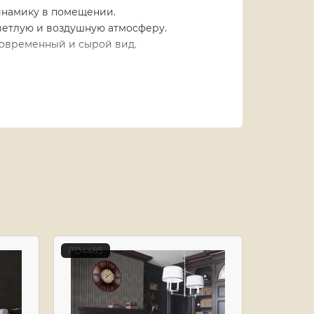
динамику в помещении.
ветлую и воздушную атмосферу.
современный и сырой вид.
на интерьера, подчеркивая его
ROYCE, и создайте неповторимый и
PD4485
PD4486