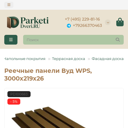
+7 (495) 229-81-16
+79266370463
Напольные покрытия
Террасная доска
Фасадная доска
Реечные панели Вуд WPS,
3000x219x26
PD100683
- 5%