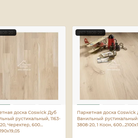
7808-20
1167-3808-20
етная доска Coswick Дуб
Паркетная доска Coswick
льный рустикальный, 1163-
Ванильный рустикальный, 
20, Черектер, 600…
3808-20, 1 Коон, 600…2100x
190x19,05