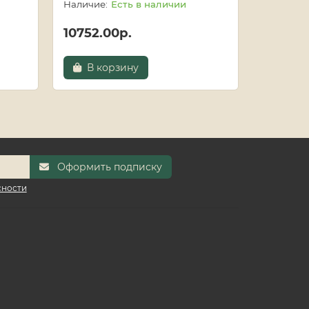
Есть в наличии
10752.00р.
14423.
В корзину
В к
Оформить подписку
сности