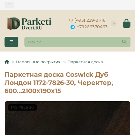
+7 (495) 229-81-16
+79266370463
Напольные покрытия
Паркетная доска
Паркетная доска Coswick Дуб
Лондон 1172-7826-30, Черектер,
600…2100x190x15
1172-7826-30