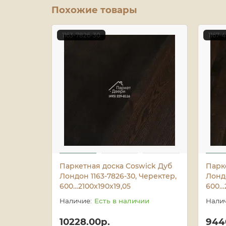
Похожие товары
1163-7826-30
1167-
Паркетная доска Coswick Дуб
Парк
Лондон 1163-7826-30, Черектер,
Лондо
600…2100x190x19,05
600…2
Есть в наличии
10228.00р.
944