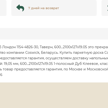
7 дней на возврат
уб Лондон 1154-4826-30, Таверн, 600…2100x127x19.05 это пре
во компании Coswick, Беларусь. Купить паркетную доска C
предоставляется гарантия, осуществляем доставку напольн
ой: 19,05 мм, 600…2100x127x19.05 1-полосный Дуб Клеевое, кл
ь товар предоставляется гарантия, по Москве и Московско
16