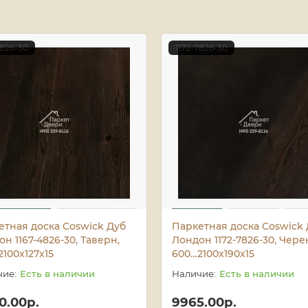
4826-30
1172-7826-30
етная доска Coswick Дуб
Паркетная доска Coswick
н 1167-4826-30, Таверн,
Лондон 1172-7826-30, Чере
100x127x15
600…2100x190x15
Есть в наличии
Есть в наличии
0.00р.
9965.00р.