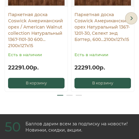
Паркетная доска
Паркетная доска
Coswick Американский
Coswick Американский
орех / American Walnut
орех Натуральный 1367-
collection Натуральный
1201-30, Селект энд
1367-1101-30 600…
Бэттер, 600…2100x127x15
2100x127x15
Есть в наличии
Есть в наличии
22291.00р.
22291.00р.
В корзину
В корзину
50
Баллов дарим всем за подписку на новости!
Новинки, скидки, акции.