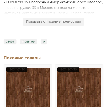
2100x190x19.05 1-полосный Американский орех Клеевое,
класс нагрузки: 33 в Москве вы всегда можете в
интернет-магазине Паркет и Двери. На весь товар
предоставляется гарантия, по Москве и Московской
Показать описание полностью
области осуществляем доставку напольных покрытий.
Звоните: (495) 229-81-16
28499
PD28499
0
Похожие товары
1367-1101-30
1367-1201-30