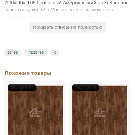
2100x190x19.05 1-полосный Американский орех Клеевое,
класс нагрузки: 32 в Москве вы всегда можете в
интернет-магазине Паркет и Двери. На весь товар
предоставляется гарантия, по Москве и Московской
Показать описание полностью
области осуществляем доставку напольных покрытий.
Звоните: (495) 229-81-16
28498
PD28498
0
Похожие товары
1363-1201-30
1367-1101-30