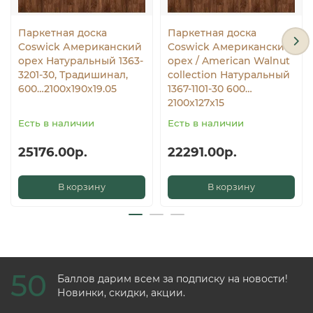
Паркетная доска
Паркетная доска
Coswick Американский
Coswick Американский
орех Натуральный 1363-
орех / American Walnut
3201-30, Традишинал,
collection Натуральный
600…2100x190x19.05
1367-1101-30 600…
2100x127x15
Есть в наличии
Есть в наличии
25176.00р.
22291.00р.
В корзину
В корзину
50
Баллов дарим всем за подписку на новости!
Новинки, скидки, акции.