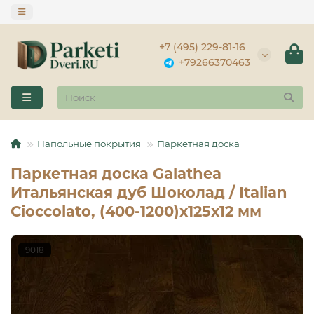
+7 (495) 229-81-16
+79266370463
Напольные покрытия
Паркетная доска
Паркетная доска Galathea
Итальянская дуб Шоколад / Italian
Cioccolato, (400-1200)х125х12 мм
9018