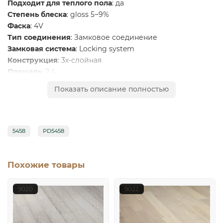
Подходит для теплого пола
: да
Степень блеска
: gloss 5~9%
Фаска
: 4V
Тип соединения
: Замковое соединение
Замковая система
: Locking system
Конструкция
: 3х-слойная
Площадь
: 2.4
Вес упаковки
: 23 кг
Показать описание полностью
Размер
: (400-1200)х125х12 мм
Количество
: Однополосная
Толщина верхнего слоя
: 2 мм
Твердость по Бринеллю
: 3,8
5458
PD5458
Поверхность
: Браш
Ширина
: 125
Толщина
: 12 мм
Похожие товары
Длина
: 400-1200
9020
9022
Итальянская коллекция Galathea
: Элегантность и
стиль под ногами