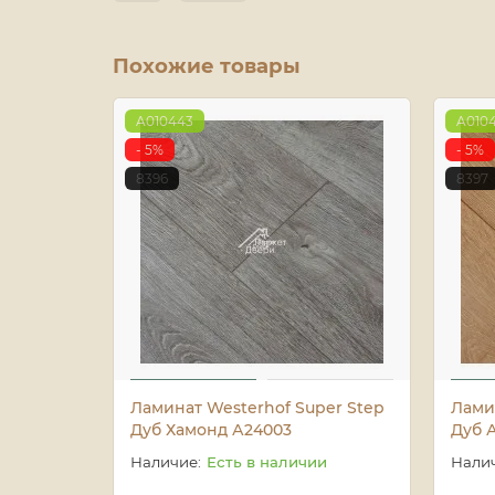
Похожие товары
A010443
A010
- 5%
- 5%
8396
8397
Ламинат Westerhof Super Step
Лами
Дуб Хамонд А24003
Дуб 
Есть в наличии