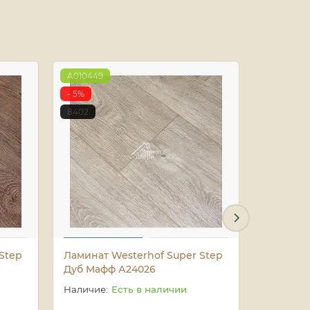
A010449
- 5%
- 5%
8636
8402
Step
Ламинат Westerhof Super Step
Ламинат 
Дуб Мафф А24026
Эффект 
Есть в наличии