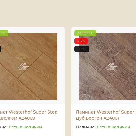
444
A010446
- 5%
8399
нат Westerhof Super Step
Ламинат Westerhof Super 
Авелгем А24009
Дуб Берген А24001
Есть в наличии
Есть в наличии