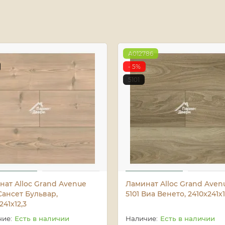
A012786
- 5%
5101
нат Alloc Grand Avenue
Ламинат Alloc Grand Aven
Сансет Бульвар,
5101 Виа Венето, 2410x241х1
241х12,3
Есть в наличии
Есть в наличии