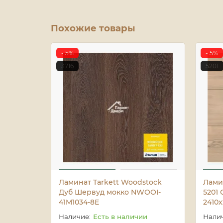
Похожие товары
- 5%
- 5%
3716
5201
Ламинат Tarkett Woodstock
Лами
Дуб Шервуд мокко NWOOI-
5201 
41M1034-8E
2410x
Есть в наличии