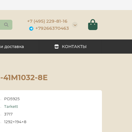
+7 (495) 229-81-16
+79266370463
 и доставка
КОНТАКТЫ
-41M1032-8E
PD5925
Tarkett
3717
1292×194×8