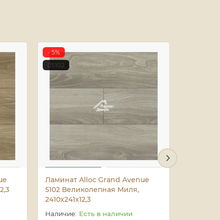
- 5%
A006395
05102
- 5%
5581
ue
Ламинат Alloc Grand Avenue
Ламинат 
2,3
5102 Великолепная Миля,
5581 Ла Р
2410x241х12,3
Есть в наличии