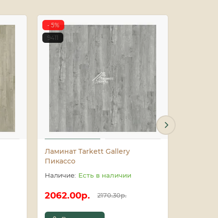
- 5%
- 5%
9411
9412
Ламинат Tarkett Gallery
Ламинат 
Пикассо
Есть в наличии
2062.00р.
2062.0
2170.30р.