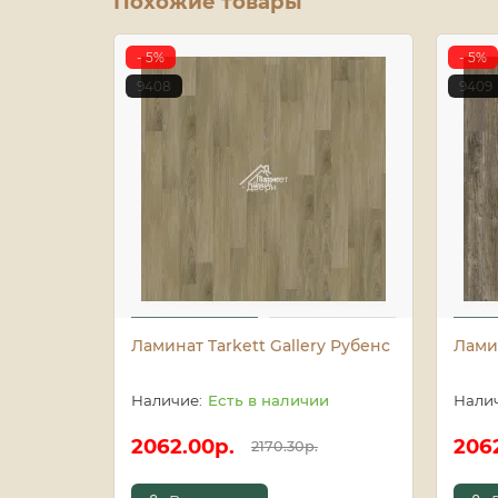
Похожие товары
- 5%
- 5%
9408
9409
Ламинат Tarkett Gallery Рубенс
Ламин
Есть в наличии
2062.00р.
206
2170.30р.