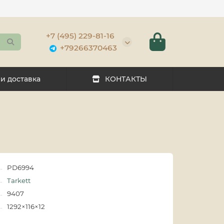
+7 (495) 229-81-16
+79266370463
 и доставка
КОНТАКТЫ
PD6994
Tarkett
9407
1292×116×12