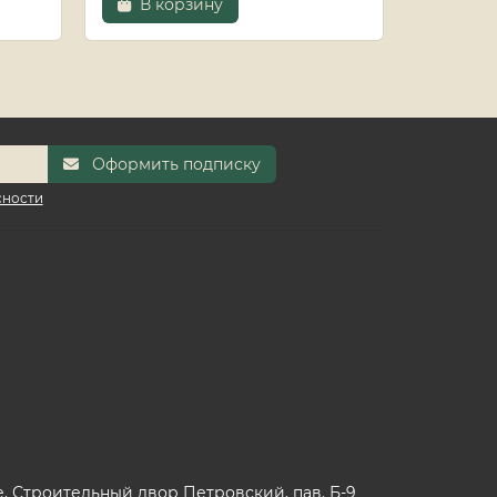
В корзину
В к
Оформить подписку
сности
 Строительный двор Петровский, пав. Б-9