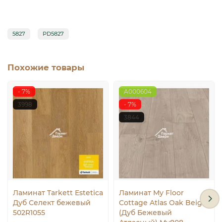
5827
PD5827
Похожие товары
- 7%
A000604
3998
- 7%
3844
Ламинат Tarkett Estetica
Ламинат My Floor
Дуб Селект бежевый
Cottage Atlas Oak Beige
502R1055
(Дуб Бежевый