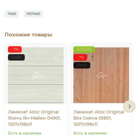
7400
PD7400
Похожие товары
- 7%
A012268
04901
- 7%
05801
Ламинат Alloc Original
Ламинат Alloc Original
Ясень Ян-Майен 04901,
Вяз Сиена 05801,
1207x198х11
1207x198х11
Есть в наличии
Есть в наличии