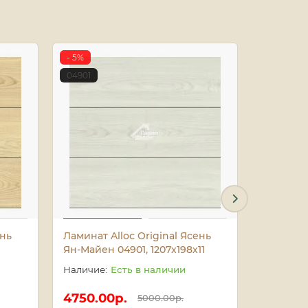
- 5%
A012268
04901
- 5%
05801
ень
Ламинат Alloc Original Ясень
Ламинат 
Ян-Майен 04901, 1207x198х11
Сиена 05
Есть в наличии
4750.00р.
5653.0
5000.00р.