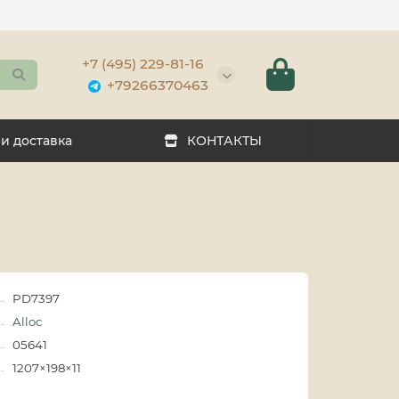
+7 (495) 229-81-16
+79266370463
 и доставка
КОНТАКТЫ
PD7397
Alloc
05641
1207×198×11