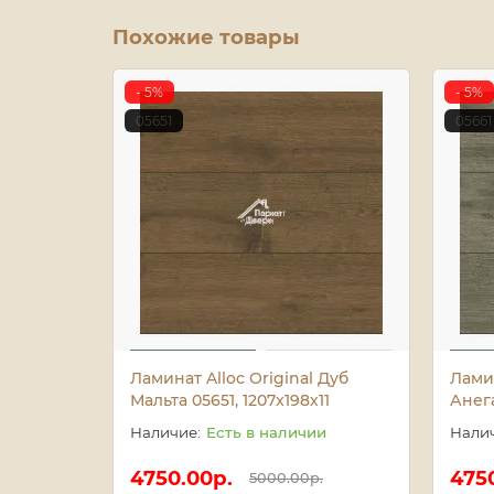
Похожие товары
- 5%
- 5%
05651
05661
Ламинат Alloc Original Дуб
Ламин
Мальта 05651, 1207x198х11
Анега
Есть в наличии
4750.00р.
475
5000.00р.