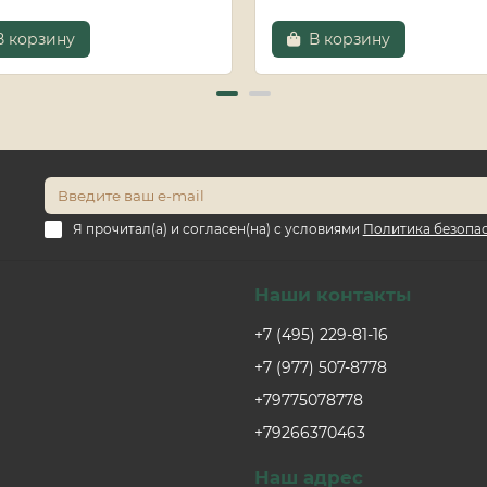
В корзину
В корзину
Я прочитал(а) и согласен(на) с условиями
Политика безопа
Наши контакты
+7 (495) 229-81-16
+7 (977) 507-8778
+79775078778
+79266370463
Наш адрес