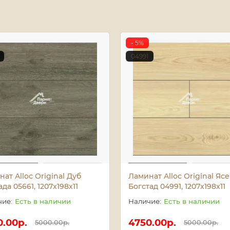
- 5%
04991
ат Alloc Original Дуб
Ламинат Alloc Original Яс
да 05661, 1207x198х11
Богстад 04991, 1207x198х11
Есть в наличии
Есть в наличии
0.00р.
4750.00р.
5000.00р.
5000.00р.