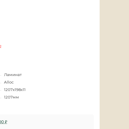
2
Ламинат
Alloc
1207x198х11
1207мм
00 ₽