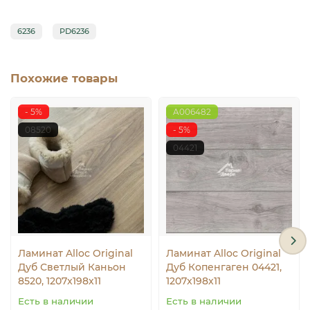
6236
PD6236
Похожие товары
- 5%
A006482
08520
- 5%
04421
Ламинат Alloc Original
Ламинат Alloc Original
Дуб Светлый Каньон
Дуб Копенгаген 04421,
8520, 1207x198х11
1207x198х11
Есть в наличии
Есть в наличии