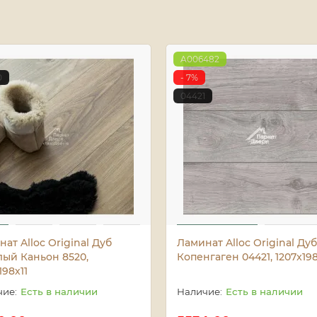
A006482
0
- 7%
04421
ат Alloc Original Дуб
Ламинат Alloc Original Дуб
лый Каньон 8520,
Копенгаген 04421, 1207x198
198х11
Есть в наличии
Есть в наличии