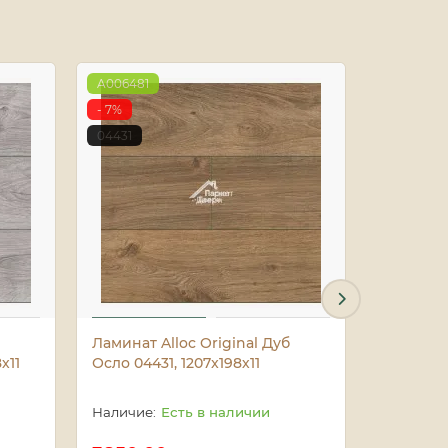
A006481
- 7%
- 7%
4461
04431
Ламинат Alloc Original Дуб
Ламинат 
х11
Осло 04431, 1207x198х11
Светло-С
1207x198х
Есть в наличии