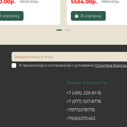
0.00р.
5534.00р.
5000.00р.
5950.00р.
В корзину
В корзину
Я прочитал(а) и согласен(на) с условиями
Политика безопа
Наши контакты
+7 (495) 229-81-16
+7 (977) 507-8778
+79775078778
+79266370463