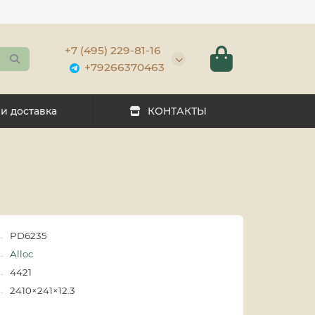
+7 (495) 229-81-16
+79266370463
 и доставка
КОНТАКТЫ
PD6235
Alloc
4421
2410×241×12.3