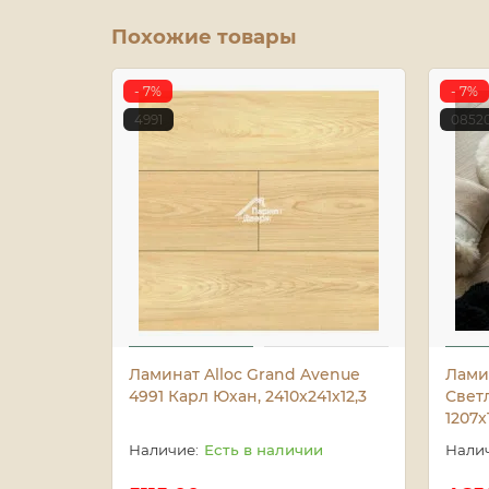
Похожие товары
- 7%
- 7%
4991
0852
Ламинат Alloc Grand Avenue
Ламин
4991 Карл Юхан, 2410x241х12,3
Свет
1207x
Есть в наличии