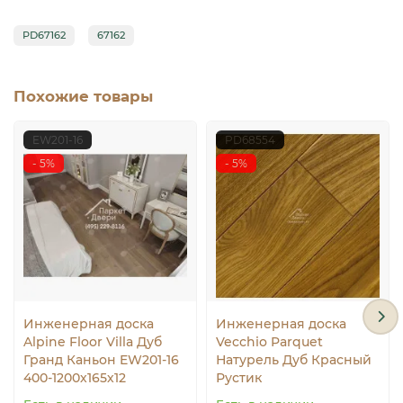
PD67162
67162
Похожие товары
EW201-16
PD68554
- 5%
- 5%
Инженерная доска
Инженерная доска
Alpine Floor Villa Дуб
Vecchio Parquet
Гранд Каньон EW201-16
Натурель Дуб Красный
400-1200х165х12
Рустик