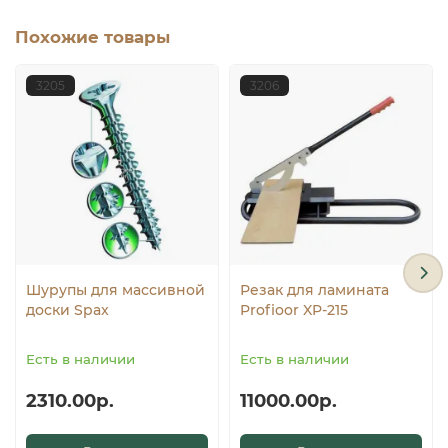
щитового сборного паркета;
Похожие товары
паркета на ребро;
3205
3206
для приклеивания фанеры, ДСП, OSB, пробковой
подложки (на горизонтальные поверхности).
Шурупы для массивной
Резак для ламината
доски Spax
Profioor XP-215
Есть в наличии
Есть в наличии
2310.00р.
11000.00р.