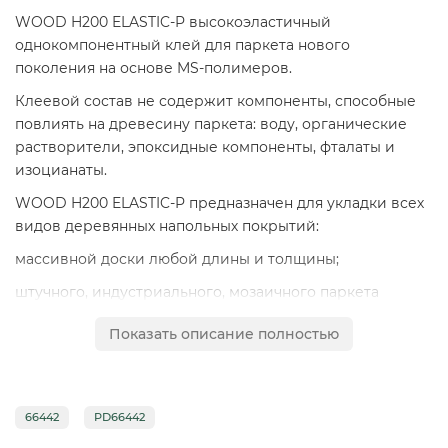
WOOD H200 ELASTIC-P высокоэластичный
однокомпонентный клей для паркета нового
поколения на основе MS-полимеров.
Клеевой состав не содержит компоненты, способные
повлиять на древесину паркета: воду, органические
растворители, эпоксидные компоненты, фталаты и
изоцианаты.
WOOD H200 ELASTIC-P предназначен для укладки всех
видов деревянных напольных покрытий:
массивной доски любой длины и толщины;
штучного, индустриального, мозаичного паркета
толщиной до 23 мм;
Показать описание полностью
лакированного/нелакированного паркета;
всех пород дерева, в том числе и экзотических;
многослойной паркетной/инженерной доски любого
66442
PD66442
размера;