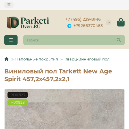
+7 (495) 229-81-16
+79266370463
Напольные покрытия
Кварц-Виниловый пол
Виниловый пол Tarkett New Age
Spirit 457,2х457,2х2,1
PD67123
М00828