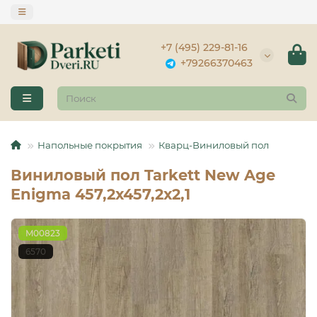
+7 (495) 229-81-16
+79266370463
Напольные покрытия
Кварц-Виниловый пол
Виниловый пол Tarkett New Age
Enigma 457,2х457,2х2,1
М00823
6570