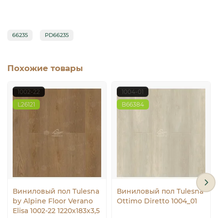
66235
PD66235
Похожие товары
1002-22
1004-01
L26121
B66384
Виниловый пол Tulesna
Виниловый пол Tulesna
by Alpine Floor Verano
Ottimo Diretto 1004_01
Elisa 1002-22 1220х183х3,5