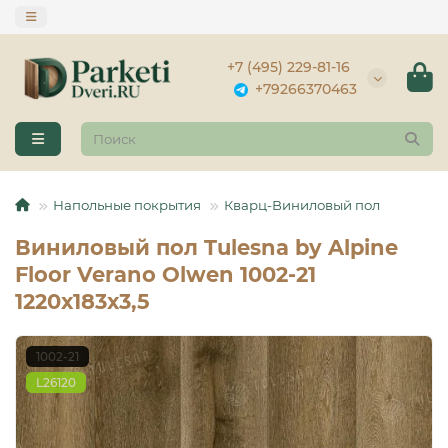
+7 (495) 229-81-16
+79266370463
Напольные покрытия
Кварц-Виниловый пол
Виниловый пол Tulesna by Alpine
Floor Verano Olwen 1002-21
1220х183х3,5
1002-21
L26120