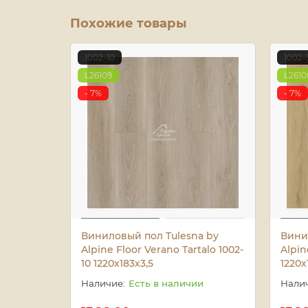
Похожие товары
1002-10
1002-
L26109
L2610
- 7%
- 7%
Виниловый пол Tulesna by
Вини
Alpine Floor Verano Tartalo 1002-
Alpin
10 1220х183х3,5
1220х
Есть в наличии