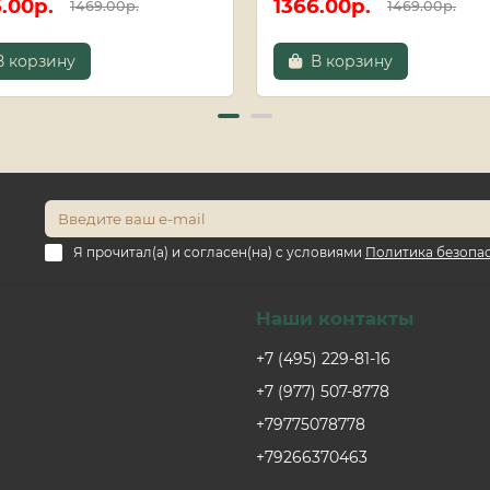
.00р.
1366.00р.
1469.00р.
1469.00р.
В корзину
В корзину
Я прочитал(а) и согласен(на) с условиями
Политика безопа
Наши контакты
+7 (495) 229-81-16
+7 (977) 507-8778
+79775078778
+79266370463