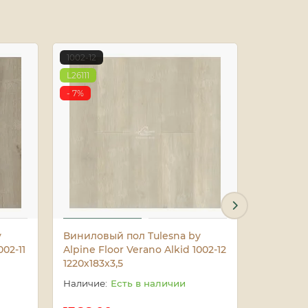
1002-12
1002-13
L26111
L26112
- 7%
- 7%
y
Виниловый пол Tulesna by
Винилов
002-11
Alpine Floor Verano Alkid 1002-12
Alpine F
1220х183х3,5
1002-13 1
Есть в наличии