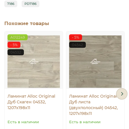
7186
PD7186
Похожие товары
A012249
- 5%
- 5%
04542
04532
Ламинат Alloc Original
Ламинат Alloc Original
Дуб Скаген 04532,
Дуб листа
1207x198х11
(двухполосный) 04542,
1207x198х11
Есть в наличии
Есть в наличии