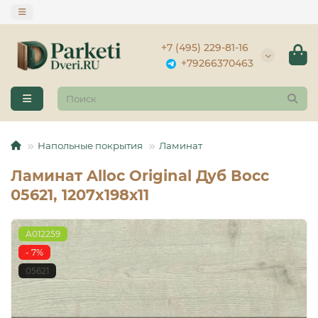
+7 (495) 229-81-16
+79266370463
Напольные покрытия
Ламинат
Ламинат Alloc Original Дуб Восс
05621, 1207x198х11
A012259
- 7%
05621